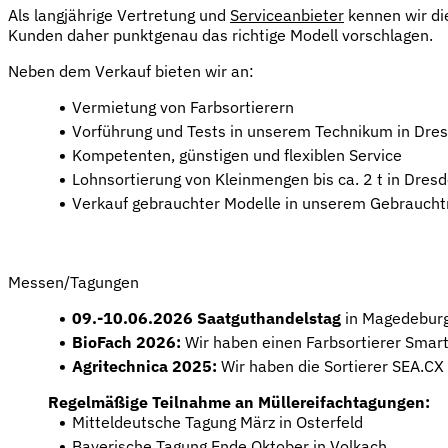
Als langjährige Vertretung und
Serviceanbieter
kennen wir di
Kunden daher punktgenau das richtige Modell vorschlagen.
Neben dem Verkauf bieten wir an:
Vermietung von Farbsortierern
Vorführung und Tests in unserem Technikum in Dre
Kompetenten, günstigen und flexiblen Service
Lohnsortierung von Kleinmengen bis ca. 2 t in Dre
Verkauf gebrauchter Modelle in unserem Gebrauch
Hier geht es zu unserem Gebrauchtmarkt
Messen/Tagungen
09.-10.06.2026 Saatguthandelstag
in Magedebur
BioFach 2026:
Wir haben einen Farbsortierer Smart
Agritechnica 2025:
Wir haben die Sortierer SEA.CX
Regelmäßige Teilnahme an Müllereifachtagungen:
Mitteldeutsche Tagung März in Osterfeld
Bayerische Tagung Ende Oktober in Volkach