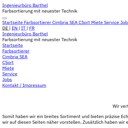
Ingenieurbüro Barthel
Farbsortierung mit neuester Technik
Startseite
Farbsortierer
Cimbria SEA
CSort
Miete
Service
Jo
DE
|
EN
|
IT
|
FR
Ingenieurbüro Barthel
Farbsortierung mit neuester Technik
Startseite
Farbsortierer
Cimbria SEA
CSort
Miete
Service
Jobs
Kontakt / Impressum
Wir ver
Somit haben wir ein breites Sortiment und bieten präzise Ec
wir auf diesen Seiten näher vorstellen. Zusätzlich haben wir