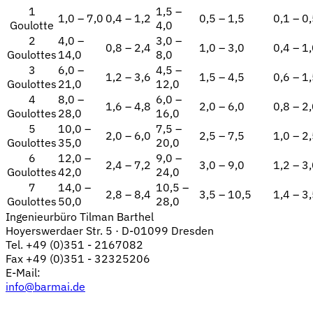
1
1,5 –
1,0 – 7,0
0,4 – 1,2
0,5 – 1,5
0,1 – 0
Goulotte
4,0
2
4,0 –
3,0 –
0,8 – 2,4
1,0 – 3,0
0,4 – 1
Goulottes
14,0
8,0
3
6,0 –
4,5 –
1,2 – 3,6
1,5 – 4,5
0,6 – 1
Goulottes
21,0
12,0
4
8,0 –
6,0 –
1,6 – 4,8
2,0 – 6,0
0,8 – 2
Goulottes
28,0
16,0
5
10,0 –
7,5 –
2,0 – 6,0
2,5 – 7,5
1,0 – 2
Goulottes
35,0
20,0
6
12,0 –
9,0 –
2,4 – 7,2
3,0 – 9,0
1,2 – 3
Goulottes
42,0
24,0
7
14,0 –
10,5 –
2,8 – 8,4
3,5 – 10,5
1,4 – 3
Goulottes
50,0
28,0
Ingenieurbüro Tilman Barthel
Hoyerswerdaer Str. 5 · D-01099 Dresden
Tel. +49 (0)351 - 2167082
Fax +49 (0)351 - 32325206
E-Mail:
info@barmai.de