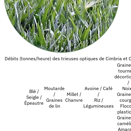
Débits (tonnes/heure) des trieuses optiques de Cimbria et 
Graine
tourn
décorti
/
Moutarde
Avoine / Café
Noix
Blé /
/
Millet /
/
Graine
Seigle /
Graines
Chanvre
Riz /
courg
Épeautre
de lin
Légumineuses
Floc
plasti
Graine
caméli
Amara